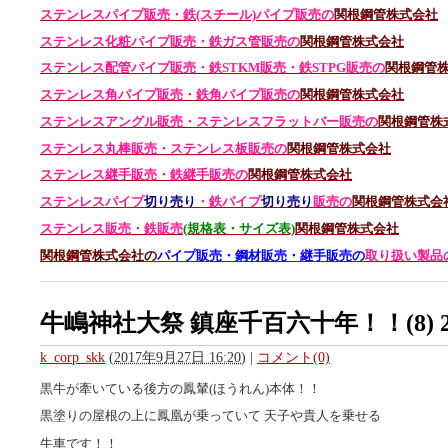
ステンレスパイプ販売・鉄(スチール)パイプ販売の
関根鋼管株式会社
ステンレス化粧パイプ販売・鉄ガス管販売の
関根鋼管株式会社
ステンレス配管パイプ販売・鉄STKM販売・鉄STPG
販売の
関根鋼管
ステンレス角パイプ販売・鉄角パイプ販売の
関根鋼管株式会社
ステンレスアングル販売・
ステンレス
フラットバー販売の
関根鋼管株
ステンレス丸棒販売・
ステンレス板販売の
関根鋼管株式会社
ステンレス継手販売・鉄継手販売の
関根鋼管株式会社
ステンレスパイプ
切り売り
・鉄パイプ
切り売り
販売の
関根鋼管株式会
ステンレス販売・鉄
販売
(規格表・サイズ表)
関根鋼管株式会社
関根鋼管株式会社の
パイプ販売・鋼材販売・継手販売の
取り扱い製品
牛嶋神社大祭 鎮座千百六十年！！(8) 2
k_corp_skk
(
2017年9月27日 16:20
)
|
コメント(0)
黒牛が牽いている後方の鳳輦(ほうれん)本体！！
黒塗りの屋根の上に鳳凰が乗っていて 天子や貴人を乗せる
牛車です！！