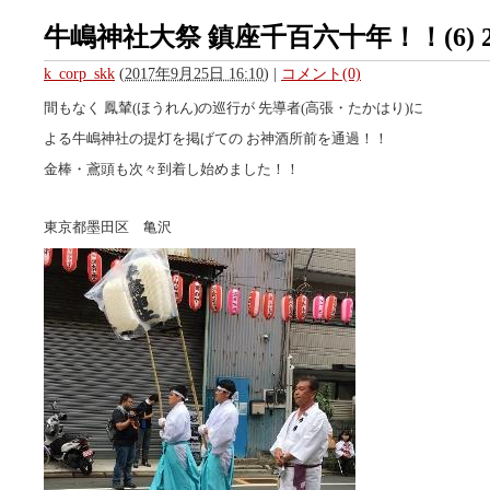
牛嶋神社大祭 鎮座千百六十年！！(6) 2
k_corp_skk
(
2017年9月25日 16:10
)
|
コメント(0)
間もなく 鳳輦(ほうれん)の巡行が 先導者(高張・たかはり)に
よる牛嶋神社の提灯を掲げての お神酒所前を通過！！
金棒・鳶頭も次々到着し始めました！！
東京都墨田区 亀沢