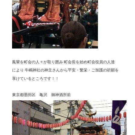
鳳輦を町会の人々が取り囲み 町会長を始め町会役員の人達
により 牛嶋神社の神主さんから平安・繁栄・ご加護の祈願を
享けているところです！！
東京都墨田区 亀沢 御神酒所前