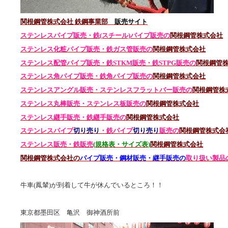
関根鋼管株式会社 鉄鋼事業部
販売サイト
ステンレスパイプ販売・鉄(スチール)パイプ販売の
関根鋼管株式会社
ステンレス化粧パイプ販売・鉄ガス管販売の
関根鋼管株式会社
ステンレス配管パイプ販売・鉄STKM販売・鉄STPG
販売の
関根鋼管
ステンレス角パイプ販売・鉄角パイプ販売の
関根鋼管株式会社
ステンレスアングル販売・
ステンレス
フラットバー販売の
関根鋼管株
ステンレス丸棒販売・
ステンレス板販売の
関根鋼管株式会社
ステンレス継手販売・鉄継手販売の
関根鋼管株式会社
ステンレスパイプ
切り売り
・鉄パイプ
切り売り
販売の
関根鋼管株式会
ステンレス販売・鉄
販売
(規格表・サイズ表)
関根鋼管株式会社
関根鋼管株式会社の
パイプ販売・鋼材販売・継手販売の
取り扱い製品
牛車(鳳輦)が到着して牛が休んでいるところ！！
東京都墨田区 亀沢 御神酒所前