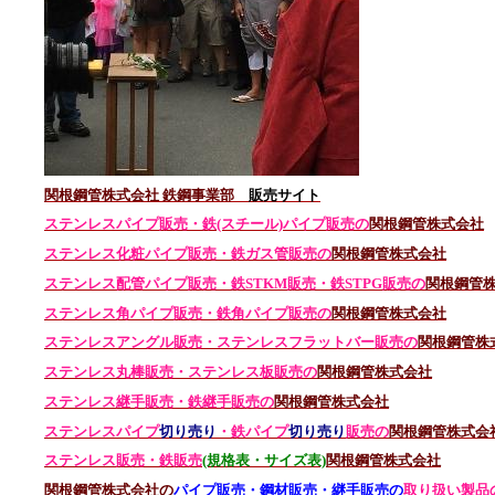
関根鋼管株式会社 鉄鋼事業部
販売サイト
ステンレスパイプ販売・鉄(スチール)パイプ販売の
関根鋼管株式会社
ステンレス化粧パイプ販売・鉄ガス管販売の
関根鋼管株式会社
ステンレス配管パイプ販売・鉄STKM販売・鉄STPG
販売の
関根鋼管
ステンレス角パイプ販売・鉄角パイプ販売の
関根鋼管株式会社
ステンレスアングル販売・
ステンレス
フラットバー販売の
関根鋼管株
ステンレス丸棒販売・
ステンレス板販売の
関根鋼管株式会社
ステンレス継手販売・鉄継手販売の
関根鋼管株式会社
ステンレスパイプ
切り売り
・鉄パイプ
切り売り
販売の
関根鋼管株式会
ステンレス販売・鉄
販売
(規格表・サイズ表)
関根鋼管株式会社
関根鋼管株式会社の
パイプ販売・鋼材販売・継手販売の
取り扱い製品