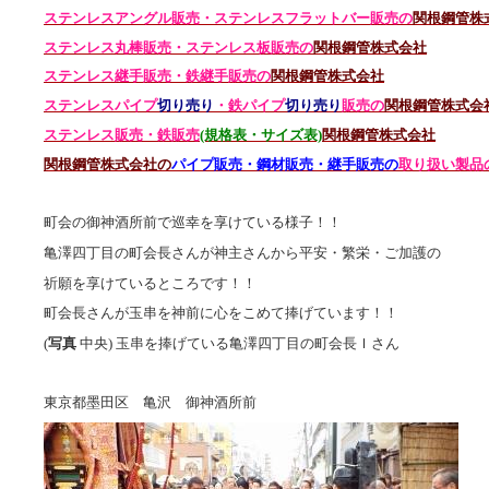
ステンレスアングル販売・
ステンレス
フラットバー販売の
関根鋼管株
ステンレス丸棒販売・
ステンレス板販売の
関根鋼管株式会社
ステンレス継手販売・鉄継手販売の
関根鋼管株式会社
ステンレスパイプ
切り売り
・鉄パイプ
切り売り
販売の
関根鋼管株式会
ステンレス販売・鉄
販売
(規格表・サイズ表)
関根鋼管株式会社
関根鋼管株式会社の
パイプ販売・鋼材販売・継手販売の
取り扱い製品
町会の御神酒所前で巡幸を享けている様子！！
亀澤四丁目の町会長さんが神主さんから平安・繁栄・ご加護の
祈願を享けているところです！！
町会長さんが玉串を神前に心をこめて捧げています！！
(
写真
中央) 玉串を捧げている亀澤四丁目の町会長Ｉさん
東京都墨田区 亀沢 御神酒所前