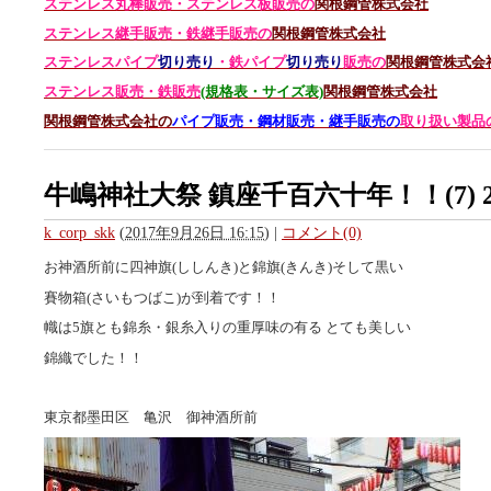
ステンレス丸棒販売・
ステンレス板販売の
関根鋼管株式会社
ステンレス継手販売・鉄継手販売の
関根鋼管株式会社
ステンレスパイプ
切り売り
・鉄パイプ
切り売り
販売の
関根鋼管株式会
ステンレス販売・鉄
販売
(規格表・サイズ表)
関根鋼管株式会社
関根鋼管株式会社の
パイプ販売・鋼材販売・継手販売の
取り扱い製品
牛嶋神社大祭 鎮座千百六十年！！(7) 2
k_corp_skk
(
2017年9月26日 16:15
)
|
コメント(0)
お神酒所前に四神旗(ししんき)と錦旗(きんき)そして黒い
賽物箱(さいもつばこ)が到着です！！
幟は5旗とも錦糸・銀糸入りの重厚味の有る とても美しい
錦織でした！！
東京都墨田区 亀沢 御神酒所前