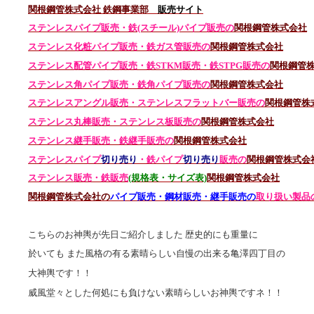
関根鋼管株式会社 鉄鋼事業部
販売サイト
ステンレスパイプ販売・鉄(スチール)パイプ販売の
関根鋼管株式会社
ステンレス化粧パイプ販売・鉄ガス管販売の
関根鋼管株式会社
ステンレス配管パイプ販売・鉄STKM販売・鉄STPG
販売の
関根鋼管
ステンレス角パイプ販売・鉄角パイプ販売の
関根鋼管株式会社
ステンレスアングル販売・
ステンレス
フラットバー販売の
関根鋼管株
ステンレス丸棒販売・
ステンレス板販売の
関根鋼管株式会社
ステンレス継手販売・鉄継手販売の
関根鋼管株式会社
ステンレスパイプ
切り売り
・鉄パイプ
切り売り
販売の
関根鋼管株式会
ステンレス販売・鉄
販売
(規格表・サイズ表)
関根鋼管株式会社
関根鋼管株式会社の
パイプ販売・鋼材販売・継手販売の
取り扱い製品
こちらのお神輿が先日ご紹介しました 歴史的にも重量に
於いても また風格の有る素晴らしい自慢の出来る亀澤四丁目の
大神輿です！！
威風堂々とした何処にも負けない素晴らしいお神輿ですネ！！