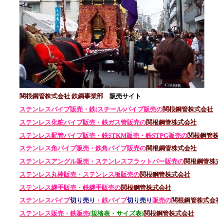
関根鋼管株式会社 鉄鋼事業部
販売サイト
ステンレスパイプ販売・鉄(スチール)パイプ販売の
関根鋼管株式会社
ステンレス化粧パイプ販売・鉄ガス管販売の
関根鋼管株式会社
ステンレス配管パイプ販売・鉄STKM販売・鉄STPG
販売の
関根鋼管
ステンレス角パイプ販売・鉄角パイプ販売の
関根鋼管株式会社
ステンレスアングル販売・
ステンレス
フラットバー販売の
関根鋼管株
ステンレス丸棒販売・
ステンレス板販売の
関根鋼管株式会社
ステンレス継手販売・鉄継手販売の
関根鋼管株式会社
ステンレスパイプ
切り売り
・鉄パイプ
切り売り
販売の
関根鋼管株式会
ステンレス販売・鉄
販売
(規格表・サイズ表)
関根鋼管株式会社