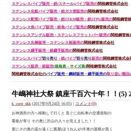
ステンレスパイプ販売・鉄(スチール)パイプ販売の
関根鋼管株式会社
ステンレス化粧パイプ販売・鉄ガス管販売の
関根鋼管株式会社
ステンレス配管パイプ販売・鉄STKM販売・鉄STPG
販売の
関根鋼管
ステンレス角パイプ販売・鉄角パイプ販売の
関根鋼管株式会社
ステンレスアングル販売・
ステンレス
フラットバー販売の
関根鋼管株
ステンレス丸棒販売・
ステンレス板販売の
関根鋼管株式会社
ステンレス継手販売・鉄継手販売の
関根鋼管株式会社
ステンレスパイプ
切り売り
・鉄パイプ
切り売り
販売の
関根鋼管株式会
ステンレス販売・鉄
販売
(規格表・サイズ表)
関根鋼管株式会社
関根鋼管株式会社の
パイプ販売・鋼材販売・継手販売の
取り扱い製品
牛嶋神社大祭 鎮座千百六十年！！(5) 2
k_corp_skk
(
2017年9月24日 16:05
)
|
コメント(0)
お神酒所の方へ移動して行くと 直ぐに自転車の交通規制の
看板が有り その奥に沢山の人々が見えました！！
更にその奥の遥か遠くに鳳輦(ほうれん)の牛車の屋根が黒く