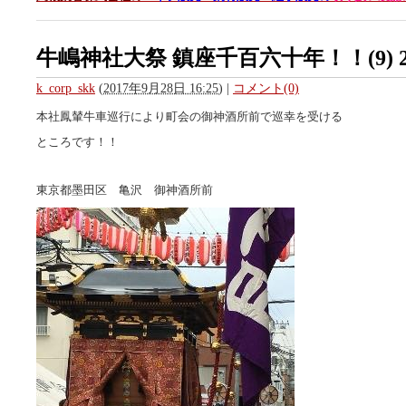
牛嶋神社大祭 鎮座千百六十年！！(9) 2
k_corp_skk
(
2017年9月28日 16:25
)
|
コメント(0)
本社鳳輦牛車巡行により町会の御神酒所前で巡幸を受ける
ところです！！
東京都墨田区 亀沢 御神酒所前