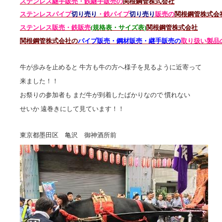
ステンレス継手販売・鉄継手販売の
関根鋼管株式会社
ステンレスパイプ
切り売り
・鉄パイプ
切り売り
販売の
関根鋼管株式会
ステンレス販売・鉄
販売
(規格表・サイズ表)
関根鋼管株式会社
関根鋼管株式会社の
パイプ販売・鋼材販売・継手販売の
取り扱い製品
牛が歩みを止めると 牛方も牛の方へ様子を見るように近寄って
来ました！！
お祭りの参加者も まだ牛が到着したばかりなので 慣れない
せいか 遠巻きにして見ています！！
東京都墨田区 亀沢 御神酒所前