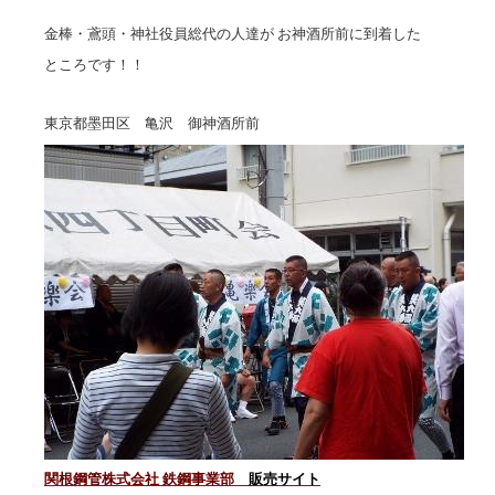
金棒・鳶頭・神社役員総代の人達が お神酒所前に到着した
ところです！！
東京都墨田区 亀沢 御神酒所前
関根鋼管株式会社 鉄鋼事業部
販売サイト