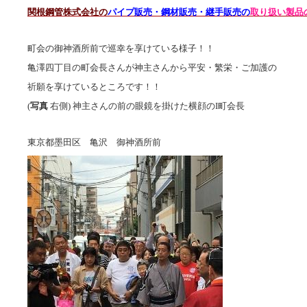
関根鋼管株式会社の
パイプ販売・鋼材販売・継手販売の
取り扱い製品
町会の御神酒所前で巡幸を享けている様子！！
亀澤四丁目の町会長さんが神主さんから平安・繁栄・ご加護の
祈願を享けているところです！！
(
写真
右側) 神主さんの前の眼鏡を掛けた横顔のI町会長
東京都墨田区 亀沢 御神酒所前