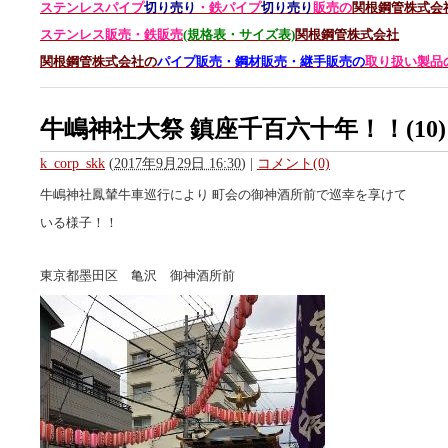
ステンレスパイプ
切り売り
・鉄パイプ
切り売り
販売の
関根鋼管株式会
ステンレス販売・鉄
販売
(規格表・サイズ表)
関根鋼管株式会社
関根鋼管株式会社の
パイプ販売・鋼材販売・継手販売の
取り扱い製品
牛嶋神社大祭 鎮座千百六十年！！(10) 
k_corp_skk
(
2017年9月29日 16:30
)
|
コメント(0)
牛嶋神社鳳輦牛車巡行により 町会の御神酒所前で巡幸を享けて
いる様子！！
東京都墨田区 亀沢 御神酒所前