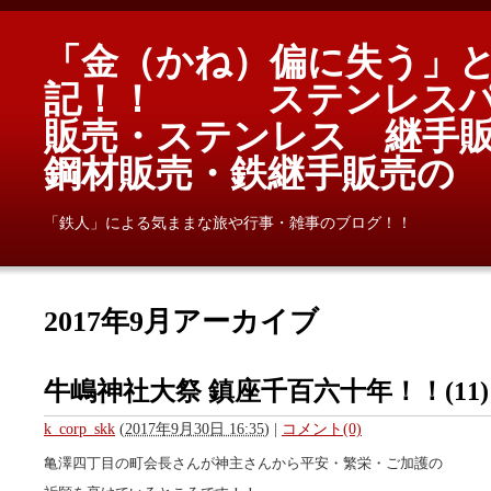
「金（かね）偏に失う」
記！！ ステンレスパ
販売・ステンレス 継手
鋼材販売・鉄継手販売
「鉄人」による気ままな旅や行事・雑事のブログ！！
2017年9月アーカイブ
牛嶋神社大祭 鎮座千百六十年！！(11) 
k_corp_skk
(
2017年9月30日 16:35
)
|
コメント(0)
亀澤四丁目の町会長さんが神主さんから平安・繁栄・ご加護の