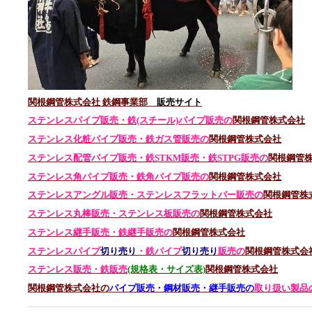
関根鋼管株式会社 鉄鋼事業部
販売サイト
ステンレスパイプ販売・鉄(スチール)パイプ販売の
関根鋼管株式会社
ステンレス化粧パイプ販売・鉄ガス管販売の
関根鋼管株式会社
ステンレス配管パイプ販売・鉄STKM販売・鉄STPG
販売の
関根鋼管
ステンレス角パイプ販売・鉄角パイプ販売の
関根鋼管株式会社
ステンレスアングル販売・
ステンレス
フラットバー販売の
関根鋼管株
ステンレス丸棒販売・
ステンレス板販売の
関根鋼管株式会社
ステンレス継手販売・鉄継手販売の
関根鋼管株式会社
ステンレスパイプ
切り売り
・鉄パイプ
切り売り
販売の
関根鋼管株式会
ステンレス販売・鉄
販売
(規格表・サイズ表)
関根鋼管株式会社
関根鋼管株式会社の
パイプ販売・鋼材販売・継手販売の
取り扱い製品