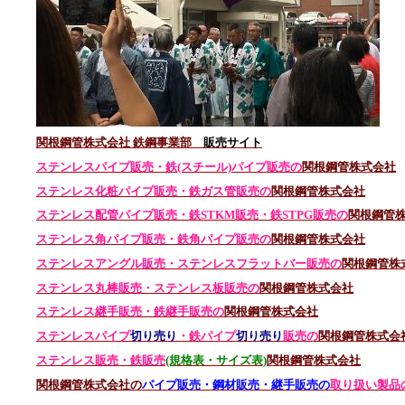
関根鋼管株式会社 鉄鋼事業部
販売サイト
ステンレスパイプ販売・鉄(スチール)パイプ販売の
関根鋼管株式会社
ステンレス化粧パイプ販売・鉄ガス管販売の
関根鋼管株式会社
ステンレス配管パイプ販売・鉄STKM販売・鉄STPG
販売の
関根鋼管
ステンレス角パイプ販売・鉄角パイプ販売の
関根鋼管株式会社
ステンレスアングル販売・
ステンレス
フラットバー販売の
関根鋼管株
ステンレス丸棒販売・
ステンレス板販売の
関根鋼管株式会社
ステンレス継手販売・鉄継手販売の
関根鋼管株式会社
ステンレスパイプ
切り売り
・鉄パイプ
切り売り
販売の
関根鋼管株式会
ステンレス販売・鉄
販売
(規格表・サイズ表)
関根鋼管株式会社
関根鋼管株式会社の
パイプ販売・鋼材販売・継手販売の
取り扱い製品