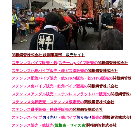
関根鋼管株式会社 鉄鋼事業部
販売サイト
ステンレスパイプ販売・鉄(スチール)パイプ販売の
関根鋼管株式会社
ステンレス化粧パイプ販売・鉄ガス管販売の
関根鋼管株式会社
ステンレス配管パイプ販売・鉄STKM販売・鉄STPG
販売の
関根鋼管
ステンレス角パイプ販売・鉄角パイプ販売の
関根鋼管株式会社
ステンレスアングル販売・
ステンレス
フラットバー販売の
関根鋼管株
ステンレス丸棒販売・
ステンレス板販売の
関根鋼管株式会社
ステンレス継手販売・鉄継手販売の
関根鋼管株式会社
ステンレスパイプ
切り売り
・鉄パイプ
切り売り
販売の
関根鋼管株式会
ステンレス販売・鉄
販売
(規格表・サイズ表)
関根鋼管株式会社