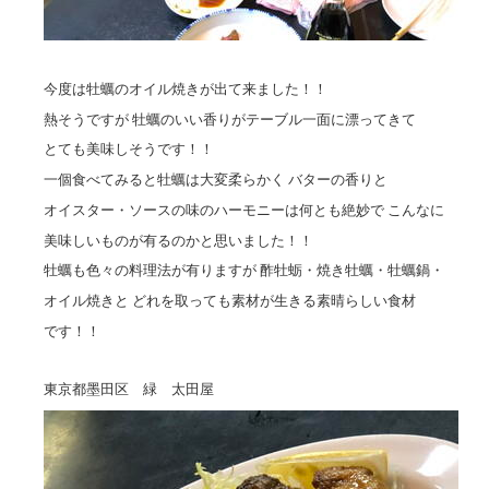
今度は牡蠣のオイル焼きが出て来ました！！
熱そうですが 牡蠣のいい香りがテーブル一面に漂ってきて
とても美味しそうです！！
一個食べてみると牡蠣は大変柔らかく バターの香りと
オイスター・ソースの味のハーモニーは何とも絶妙で こんなに
美味しいものが有るのかと思いました！！
牡蠣も色々の料理法が有りますが 酢牡蛎・焼き牡蠣・牡蠣鍋・
オイル焼きと どれを取っても素材が生きる素晴らしい食材
です！！
東京都墨田区 緑 太田屋