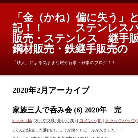
「金（かね）偏に失う」
記！！ ステンレスパ
販売・ステンレス 継手
鋼材販売・鉄継手販売
「鉄人」による気ままな旅や行事・雑事のブログ！！
2020年2月アーカイブ
家族三人で呑み会 (6) 2020年 完
k_corp_skk
(
2020年2月28日 02:20
)
|
コメント(0)
|
トラックバック(0
Kくんの注文した豚肉のしょうが焼きとビールが来ました！！