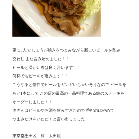
更に3人で しょうが焼きをつまみながら新しいビールを酌み
交わし また呑み始めました！！
ビールと温かい肉は良く合います！！
何杯でもビールが進みます！！
こうなると惰性でビールをガンガいちゃいそうなので ビールを
あと1本にして この店の最高の一品料理である鯨のステーキを
オーダーしました！！
奥さんはビールやお酒を飲みすぎたので 呑むのはやめて
つまみだけをいただくと言い出しました！！
東京都墨田区 緑 太田屋