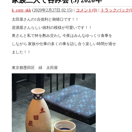
家族三人で呑み会 (5) 2020年
k_corp_skk
(
2020年2月27日 02:15
)
|
コメント(0)
|
トラックバック(0
太田屋さんの1合徳利と御猪口です！！
居酒屋さんらしい徳利の模様が可愛いです！！
奥さんと私で杯を酌み交わし 今夜はみんなゆっくり食事を
しながら 家族や仕事の多くの事を話し合う楽しい時間が過せ
ました！！
東京都墨田区 緑 太田屋