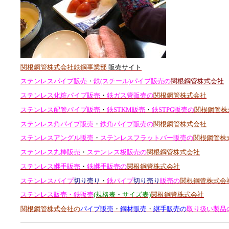
関根鋼管株式会社鉄鋼事業部
販売サイト
ステンレスパイプ販売
・
鉄(スチール)パイプ販売の
関根鋼管株式会社
ステンレス化粧パイプ販売
・
鉄ガス管販売の
関根鋼管株式会社
ステンレス配管パイプ販売
・
鉄STKM販売
・
鉄STPG販売の
関根鋼管株
ステンレス角パイプ販売
・
鉄角パイプ販売の
関根鋼管株式会社
ステンレスアングル販売
・
ステンレスフラットバー販売の
関根鋼管株
ステンレス丸棒販売
・
ステンレス板販売の
関根鋼管株式会社
ステンレス継手販売
・
鉄継手販売の
関根鋼管株式会社
ステンレスパイプ
切り売り
・
鉄パイプ
切り売り
販売の
関根鋼管株式会
ステンレス販売・鉄販売
(規格表
・
サイズ表)
関根鋼管株式会社
関根鋼管株式会社の
パイプ販売
・
鋼材販売
・
継手販売の
取り扱い製品