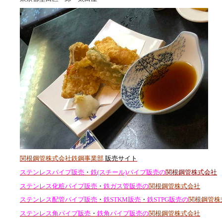
関根鋼管株式会社鉄鋼事業部
販売サイト
ステンレスパイプ販売
・
鉄(スチール)パイプ販売の
関根鋼管株式会社
ステンレス化粧パイプ販売
・
鉄ガス管販売の
関根鋼管株式会社
ステンレス配管パイプ販売
・
鉄STKM販売
・
鉄STPG販売の
関根鋼管株
ステンレス角パイプ販売
・
鉄角パイプ販売の
関根鋼管株式会社