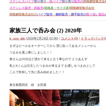
ステンレスパイプ
切り売り
・
鉄パイプ
切り売り
販売の
関根鋼管株式会
ステンレス販売・鉄販売
(規格表
・
サイズ表)
関根鋼管株式会社
関根鋼管株式会社の
パイプ販売
・
鋼材販売
・
継手販売の
取り扱い製品
家族三人で呑み会 (2) 2020年
k_corp_skk
(
2020年2月24日 02:00
)
|
コメント(0)
|
トラックバック(0
まずはビールをオーダーしてから 壁に貼ってあるメニューから
つまみを選ぶ事にしました！！
奥さんは30分ほど遅れて来ると云う事なので とりあえず
私とKくんは注文したつまみが来るまで お通しをつまみとして
二人で乾杯して先に呑み始めました！！
東京都墨田区 緑 太田屋