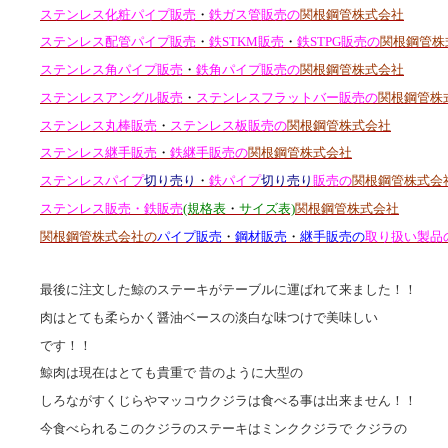
ステンレス化粧パイプ販売
・
鉄ガス管販売の
関根鋼管株式会社
ステンレス配管パイプ販売
・
鉄STKM販売
・
鉄STPG販売の
関根鋼管株
ステンレス角パイプ販売
・
鉄角パイプ販売の
関根鋼管株式会社
ステンレスアングル販売
・
ステンレスフラットバー販売の
関根鋼管株
ステンレス丸棒販売
・
ステンレス板販売の
関根鋼管株式会社
ステンレス継手販売
・
鉄継手販売の
関根鋼管株式会社
ステンレスパイプ
切り売り
・
鉄パイプ
切り売り
販売の
関根鋼管株式会
ステンレス販売・鉄販売
(規格表
・
サイズ表)
関根鋼管株式会社
関根鋼管株式会社の
パイプ販売
・
鋼材販売
・
継手販売の
取り扱い製品
最後に注文した鯨のステーキがテーブルに運ばれて来ました！！
肉はとても柔らかく醤油ベースの淡白な味つけで美味しい
です！！
鯨肉は現在はとても貴重で 昔のように大型の
しろながすくじらやマッコウクジラは食べる事は出来ません！！
今食べられるこのクジラのステーキはミンククジラで クジラの