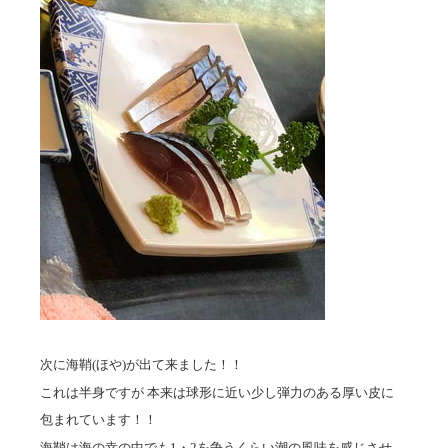
次に海鞘(ほや)が出て来ました！！
これは半身ですが 本来は球形に近い少し弾力のある厚い皮に
包まれています！！
海鞘は海の幸の中でも1・2を争うくらい潮の風味を感じさせ