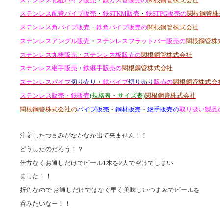
ステンレス化粧パイプ販売
・
鉄ガス管販売の
関根鋼管株式会社
ステンレス配管パイプ販売
・
鉄STKM販売
・
鉄STPG販売の
関根鋼管株
ステンレス角パイプ販売
・
鉄角パイプ販売の
関根鋼管株式会社
ステンレスアングル販売
・
ステンレスフラットバー販売の
関根鋼管株
ステンレス丸棒販売
・
ステンレス板販売の
関根鋼管株式会社
ステンレス継手販売
・
鉄継手販売の
関根鋼管株式会社
ステンレスパイプ
切り売り
・
鉄パイプ
切り売り
販売の
関根鋼管株式会
ステンレス販売・鉄販売
(規格表
・
サイズ表)
関根鋼管株式会社
関根鋼管株式会社の
パイプ販売
・
鋼材販売
・
継手販売の
取り扱い製品
注文したつまみがなかなか出て来ません！！
どうしたのだろう！？
仕方なくお通しだけでビール1本を2人で空けてしまい
ました！！
折角なので お通しだけではなく早く美味しいつまみでビールを
呑みたいなー！！