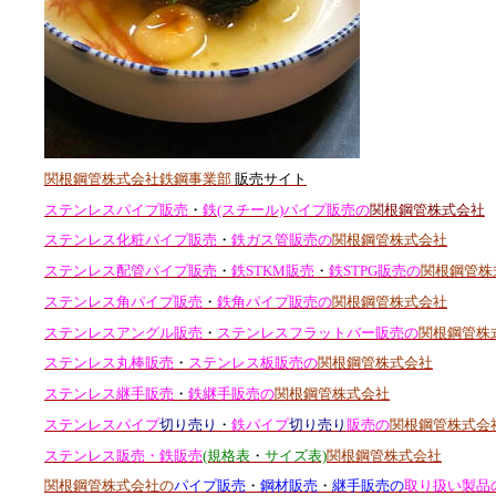
関根鋼管株式会社鉄鋼事業部
販売サイト
ステンレスパイプ販売
・
鉄(スチール)パイプ販売の
関根鋼管株式会社
ステンレス化粧パイプ販売
・
鉄ガス管販売の
関根鋼管株式会社
ステンレス配管パイプ販売
・
鉄STKM販売
・
鉄STPG販売の
関根鋼管株
ステンレス角パイプ販売
・
鉄角パイプ販売の
関根鋼管株式会社
ステンレスアングル販売
・
ステンレスフラットバー販売の
関根鋼管株
ステンレス丸棒販売
・
ステンレス板販売の
関根鋼管株式会社
ステンレス継手販売
・
鉄継手販売の
関根鋼管株式会社
ステンレスパイプ
切り売り
・
鉄パイプ
切り売り
販売の
関根鋼管株式会
ステンレス販売・鉄販売
(規格表
・
サイズ表)
関根鋼管株式会社
関根鋼管株式会社の
パイプ販売
・
鋼材販売
・
継手販売の
取り扱い製品