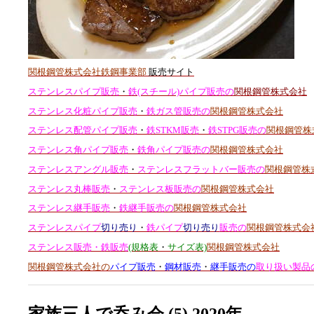
関根鋼管株式会社鉄鋼事業部
販売サイト
ステンレスパイプ販売
・
鉄(スチール)パイプ販売の
関根鋼管株式会社
ステンレス化粧パイプ販売
・
鉄ガス管販売の
関根鋼管株式会社
ステンレス配管パイプ販売
・
鉄STKM販売
・
鉄STPG販売の
関根鋼管株
ステンレス角パイプ販売
・
鉄角パイプ販売の
関根鋼管株式会社
ステンレスアングル販売
・
ステンレスフラットバー販売の
関根鋼管株
ステンレス丸棒販売
・
ステンレス板販売の
関根鋼管株式会社
ステンレス継手販売
・
鉄継手販売の
関根鋼管株式会社
ステンレスパイプ
切り売り
・
鉄パイプ
切り売り
販売の
関根鋼管株式会
ステンレス販売・鉄販売
(規格表
・
サイズ表)
関根鋼管株式会社
関根鋼管株式会社の
パイプ販売
・
鋼材販売
・
継手販売の
取り扱い製品