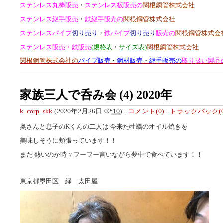
ステンレス丸棒販売
・
ステンレス板販売の
関根鋼管株式会社
ステンレス継手販売
・
鉄継手販売の
関根鋼管株式会社
ステンレスパイプ
切り売り
・
鉄パイプ
切り売り
販売の
関根鋼管株式会
ステンレス販売・鉄販売
(規格表
・
サイズ表)
関根鋼管株式会社
関根鋼管株式会社の
パイプ販売
・
鋼材販売
・
継手販売の
取り扱い製品
家族三人で呑み会 (4) 2020年
k_corp_skk
(
2020年2月26日 02:10
)
|
コメント(0)
|
トラックバック(0
奥さんと息子のKくんの二人は 今来た牡蠣のオイル焼きを
美味しそうに頬張っています！！
また 熱いのか時々フーフー言いながら夢中で食べています！！
東京都墨田区 緑 太田屋