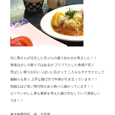
次に奥さんが注文した天ぷらの盛り合わせが来ました！！
海老は少し小振りではあるが プリプリとした食感で甘く
芳ばしい香りが口いっぱいに広がって ころももサクサクとして
歯触りも良く 上手な揚げ方で中身が引き立っています！！
烏賊もほど良い弾力性があり熱々に揚がっています！！
ピーマンやしし唐も素材を考えた揚げ方をしていて美味しい
です！！
東京都墨田区 緑 太田屋