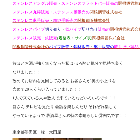
ステンレスアングル販売
・
ステンレスフラットバー販売の
関根鋼管株
ステンレス丸棒販売
・
ステンレス板販売の
関根鋼管株式会社
ステンレス継手販売
・
鉄継手販売の
関根鋼管株式会社
ステンレスパイプ
切り売り
・
鉄パイプ
切り売り
販売の
関根鋼管株式会
ステンレス販売・鉄販売
(規格表
・
サイズ表)
関根鋼管株式会社
関根鋼管株式会社の
パイプ販売
・
鋼材販売
・
継手販売の
取り扱い製品
昔ほどお酒が強く無くなった私は ほろ酔い気分で気持ち良く
なりました！！
改めてお店内を見回してみると お客さんが 奥の小上りを
含めて20人くらい入っていました！！
1人で来ている人や数人で来ているなどいろいろです！！
皆さん テレビを見たり 会話を楽しんだり それぞれ楽しく
やっているようで 居酒屋さん独特の素晴らしい雰囲気です！！
東京都墨田区 緑 太田屋