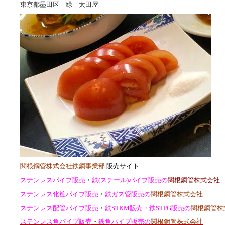
東京都墨田区 緑 太田屋
関根鋼管株式会社鉄鋼事業部
販売サイト
ステンレスパイプ販売
・
鉄(スチール)パイプ販売の
関根鋼管株式会社
ステンレス化粧パイプ販売
・
鉄ガス管販売の
関根鋼管株式会社
ステンレス配管パイプ販売
・
鉄STKM販売
・
鉄STPG販売の
関根鋼管株
ステンレス角パイプ販売
・
鉄角パイプ販売の
関根鋼管株式会社