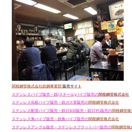
関根鋼管株式会社鉄鋼事業部
販売サイト
ステンレスパイプ販売
・
鉄(スチール)パイプ販売の
関根鋼管株式会社
ステンレス化粧パイプ販売
・
鉄ガス管販売の
関根鋼管株式会社
ステンレス配管パイプ販売
・
鉄STKM販売
・
鉄STPG販売の
関根鋼管株
ステンレス角パイプ販売
・
鉄角パイプ販売の
関根鋼管株式会社
ステンレスアングル販売
・
ステンレスフラットバー販売の
関根鋼管株