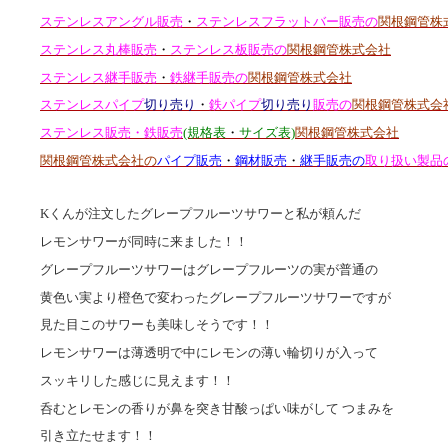
ステンレスアングル販売
・
ステンレスフラットバー販売の
関根鋼管株
ステンレス丸棒販売
・
ステンレス板販売の
関根鋼管株式会社
ステンレス継手販売
・
鉄継手販売の
関根鋼管株式会社
ステンレスパイプ
切り売り
・
鉄パイプ
切り売り
販売の
関根鋼管株式会
ステンレス販売・鉄販売
(規格表
・
サイズ表)
関根鋼管株式会社
関根鋼管株式会社の
パイプ販売
・
鋼材販売
・
継手販売の
取り扱い製品
Kくんが注文したグレープフルーツサワーと私が頼んだ
レモンサワーが同時に来ました！！
グレープフルーツサワーはグレープフルーツの実が普通の
黄色い実より橙色で変わったグレープフルーツサワーですが
見た目このサワーも美味しそうです！！
レモンサワーは薄透明で中にレモンの薄い輪切りが入って
スッキリした感じに見えます！！
呑むとレモンの香りが鼻を突き甘酸っぱい味がして つまみを
引き立たせます！！