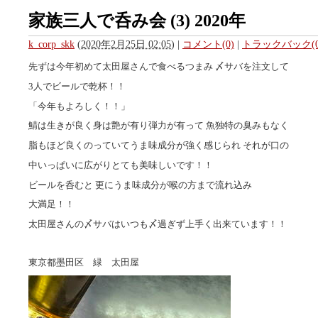
家族三人で呑み会 (3) 2020年
k_corp_skk
(
2020年2月25日 02:05
)
|
コメント(0)
|
トラックバック(0
先ずは今年初めて太田屋さんで食べるつまみ 〆サバを注文して
3人でビールで乾杯！！
「今年もよろしく！！」
鯖は生きが良く身は艶が有り弾力が有って 魚独特の臭みもなく
脂もほど良くのっていてうま味成分が強く感じられ それが口の
中いっぱいに広がりとても美味しいです！！
ビールを呑むと 更にうま味成分が喉の方まで流れ込み
大満足！！
太田屋さんの〆サバはいつも〆過ぎず上手く出来ています！！
東京都墨田区 緑 太田屋