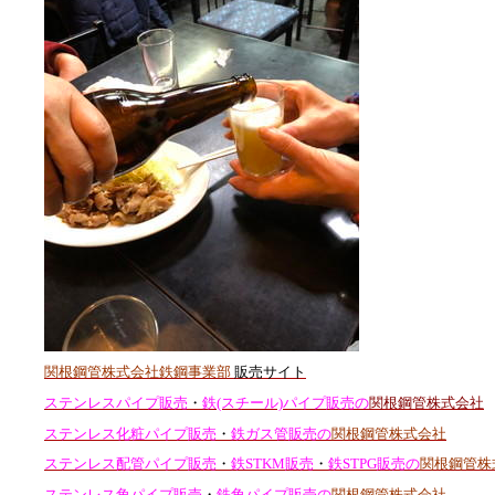
関根鋼管株式会社鉄鋼事業部
販売サイト
ステンレスパイプ販売
・
鉄(スチール)パイプ販売の
関根鋼管株式会社
ステンレス化粧パイプ販売
・
鉄ガス管販売の
関根鋼管株式会社
ステンレス配管パイプ販売
・
鉄STKM販売
・
鉄STPG販売の
関根鋼管株
ステンレス角パイプ販売
・
鉄角パイプ販売の
関根鋼管株式会社