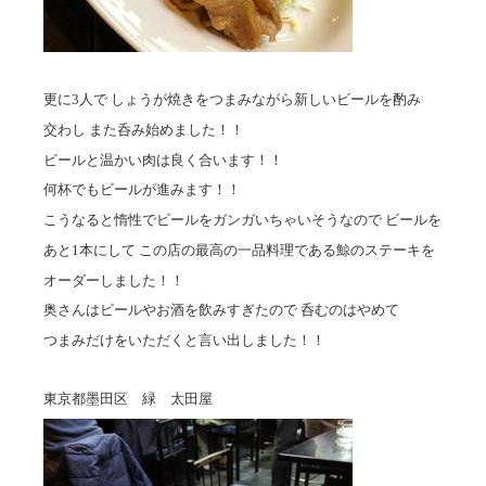
更に3人で しょうが焼きをつまみながら新しいビールを酌み
交わし また呑み始めました！！
ビールと温かい肉は良く合います！！
何杯でもビールが進みます！！
こうなると惰性でビールをガンガいちゃいそうなので ビールを
あと1本にして この店の最高の一品料理である鯨のステーキを
オーダーしました！！
奥さんはビールやお酒を飲みすぎたので 呑むのはやめて
つまみだけをいただくと言い出しました！！
東京都墨田区 緑 太田屋