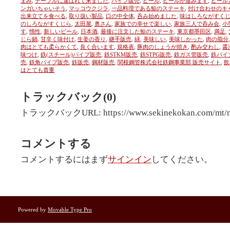
まみ
,
テーブルに運ばれて来ました
,
パイプ販売
,
ビール
,
ビールが進みます
,
ビール
ンガいちゃいそう
,
マッコウクジラ
,
一品料理である鯨のステーキ
,
付け合わせのキ
出来立てを食べる
,
取り扱い製品
,
口の中全体
,
呑み始めました
,
味はしろながすく
のしろながすくじら
,
太田屋
,
奥さん
,
家族での幸せで楽しい
,
家族三人で呑み会
,
小
す
,
惰性
,
新しいビール
,
日本酒
,
最後に注文した鯨のステーキ
,
東京都墨田区
,
満足
,
じら鍋
,
甘辛く味付け
,
生姜の香り
,
継手販売
,
緑
,
美味しい
,
美味しかった
,
肉の脂分
,
肉はとても柔らかくて
,
良く合います
,
規格表
,
豚肉のしょうが焼き
,
酌み交わし
,
醤
味つけ
,
鉄(スチール)パイプ販売
,
鉄STKM販売
,
鉄STPG販売
,
鉄ガス管販売
,
鉄パイ
売
,
鉄角パイプ販売
,
鉄販売
,
鋼材販売
,
関根鋼管株式会社鉄鋼事業部 販売サイト
,
飲
はとても貴重
トラックバック(0)
トラックバックURL: https://www.sekinekokan.com/mt/mt
コメントする
コメントするにはまず
サインイン
してください。
Powered by
Movable Type Pro