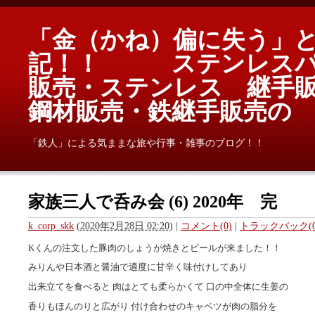
「金（かね）偏に失う」
記！！ ステンレスパ
販売・ステンレス 継手
鋼材販売・鉄継手販売
「鉄人」による気ままな旅や行事・雑事のブログ！！
家族三人で呑み会 (6) 2020年 完
k_corp_skk
(
2020年2月28日 02:20
)
|
コメント(0)
|
トラックバック(0
Kくんの注文した豚肉のしょうが焼きとビールが来ました！！
みりんや日本酒と醤油で適度に甘辛く味付けしてあり
出来立てを食べると 肉はとても柔らかくて 口の中全体に生姜の
香りもほんのりと広がり 付け合わせのキャベツが肉の脂分を