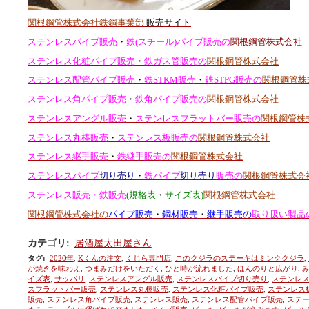
関根鋼管株式会社鉄鋼事業部
販売サイト
ステンレスパイプ販売
・
鉄(スチール)パイプ販売の
関根鋼管株式会社
ステンレス化粧パイプ販売
・
鉄ガス管販売の
関根鋼管株式会社
ステンレス配管パイプ販売
・
鉄STKM販売
・
鉄STPG販売の
関根鋼管株
ステンレス角パイプ販売
・
鉄角パイプ販売の
関根鋼管株式会社
ステンレスアングル販売
・
ステンレスフラットバー販売の
関根鋼管株
ステンレス丸棒販売
・
ステンレス板販売の
関根鋼管株式会社
ステンレス継手販売
・
鉄継手販売の
関根鋼管株式会社
ステンレスパイプ
切り売り
・
鉄パイプ
切り売り
販売の
関根鋼管株式会
ステンレス販売・鉄販売
(規格表
・
サイズ表)
関根鋼管株式会社
関根鋼管株式会社の
パイプ販売
・
鋼材販売
・
継手販売の
取り扱い製品
カテゴリ
:
居酒屋太田屋さん
タグ
:
2020年
,
Kくんの注文
,
くじら専門店
,
このクジラのステーキはミンククジラ
,
が焼きを味わえ
,
つまみだけをいただく
,
ひと時が流れました
,
ほんのりと広がり
,
イズ表
,
サッパリ
,
ステンレスアングル販売
,
ステンレスパイプ切り売り
,
ステンレ
スフラットバー販売
,
ステンレス丸棒販売
,
ステンレス化粧パイプ販売
,
ステンレス
販売
,
ステンレス角パイプ販売
,
ステンレス販売
,
ステンレス配管パイプ販売
,
ステ