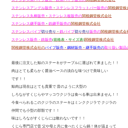
ステンレスアングル販売
・
ステンレスフラットバー販売の
関根鋼管株
ステンレス丸棒販売
・
ステンレス板販売の
関根鋼管株式会社
ステンレス継手販売
・
鉄継手販売の
関根鋼管株式会社
ステンレスパイプ
切り売り
・
鉄パイプ
切り売り
販売の
関根鋼管株式会
ステンレス販売・鉄販売
(規格表
・
サイズ表)
関根鋼管株式会社
関根鋼管株式会社の
パイプ販売
・
鋼材販売
・
継手販売の
取り扱い製品
最後に注文した鯨のステーキがテーブルに運ばれて来ました！！
肉はとても柔らかく醤油ベースの淡白な味つけで美味しい
です！！
鯨肉は現在はとても貴重で 昔のように大型の
しろながすくじらやマッコウクジラは食べる事は出来ません！！
今食べられるこのクジラのステーキはミンククジラで クジラの
仲間でも小型の部類です！！
味はしろながすくじらには敵わないです！！
くじら専門店で昔 父や母と共に食べたくじら鍋！体が温まって