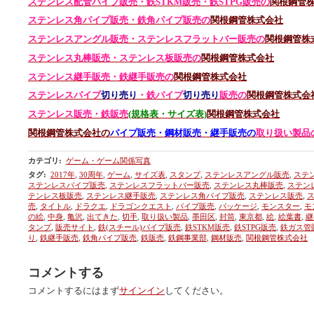
ステンレス配管パイプ販売・鉄STKM販売・鉄STPG
販売の
関根鋼管
ステンレス角パイプ販売・鉄角パイプ販売の
関根鋼管株式会社
ステンレスアングル販売・
ステンレス
フラットバー販売の
関根鋼管株
ステンレス丸棒販売・
ステンレス板販売の
関根鋼管株式会社
ステンレス継手販売・鉄継手販売の
関根鋼管株式会社
ステンレスパイプ
切り売り
・鉄パイプ
切り売り
販売の
関根鋼管株式会
ステンレス販売・鉄
販売
(規格表・サイズ表)
関根鋼管株式会社
関根鋼管株式会社の
パイプ販売・鋼材販売・継手販売の
取り扱い製品
カテゴリ
:
ゲーム・ゲーム関係写真
タグ
:
2017年
,
30周年
,
ゲーム
,
サイズ表
,
スタンプ
,
ステンレスアングル販売
,
ステ
ステンレスパイプ販売
,
ステンレスフラットバー販売
,
ステンレス丸棒販売
,
ステン
テンレス板販売
,
ステンレス継手販売
,
ステンレス角パイプ販売
,
ステンレス販売
,
売
,
タイトル
,
ドラクエ
,
ドラゴンクエスト
,
パイプ販売
,
パッケージ
,
モンスター
,
モ
の絵
,
中身
,
亀沢
,
出てきた
,
切手
,
取り扱い製品
,
墨田区
,
封筒
,
東京都
,
絵
,
絵葉書
,
継
タンプ
,
販売サイト
,
鉄(スチール)パイプ販売
,
鉄STKM販売
,
鉄STPG販売
,
鉄ガス管
り
,
鉄継手販売
,
鉄角パイプ販売
,
鉄販売
,
鉄鋼事業部
,
鋼材販売
,
関根鋼管株式会社
コメントする
コメントするにはまず
サインイン
してください。