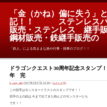
「金（かね）偏に失う」
記！！ ステンレスパ
販売・ステンレス 継手
鋼材販売・鉄継手販売
「鉄人」による気ままな旅や行事・雑事のブログ！！
ドラゴンクエスト30周年記念スタンプ！！(4
年 完
k_corp_skk
(
2017年2月17日 10:30
)
|
コメント(0)
この切手はモンスターイラストのスタンプです！！
切手の上の絵は 今まで出てきた殆んどのモンスターたち
です！！