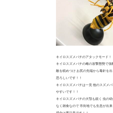
キイロスズメバチのアタックモード！
キイロスズメバチの雌の攻撃態勢で強
敵を睨めつけ お尻の先端から毒針を
恐ろしいです！！
キイロスズメバチは一見 他のスズメバ
やすいです！！
キイロスズメバチの大顎も鋭く 虫の
なく雑食なので 市街地でも生息が出来
場合は要注意です！！