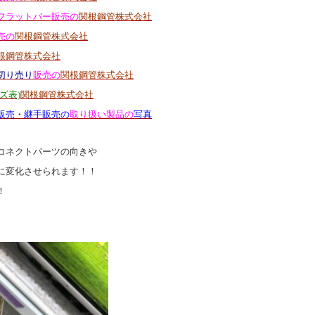
フラットバー販売の
関根鋼管株式会社
売の
関根鋼管株式会社
根鋼管株式会社
切り売り
販売の
関根鋼管株式会社
ズ表)
関根鋼管株式会社
販売
・
継手販売の
取り扱い製品の
写真
コネクトパーツの向きや
に変化させられます！！
！