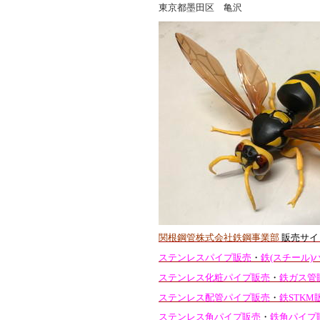
東京都墨田区 亀沢
関根鋼管株式会社鉄鋼事業部
販売サイ
ステンレスパイプ販売
・
鉄(スチール)
ステンレス化粧パイプ販売
・
鉄ガス管
ステンレス配管パイプ販売
・
鉄STKM
ステンレス角パイプ販売
・
鉄角パイプ