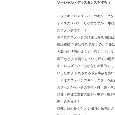
ソーシャル・ディスタンスを守ろう
！
次にキイロスズメバチのキャラクタ
オオスズメバチより小型ですが 日本に
スズメバチです！！
キイロスズメバチの頭部は黄色 胸部は
横縞模様で 翅は茶色で透けていて 雄
人間の生活圏の近くで生活をしており
床下など 人が居住している近くの場
キイロスズメバチもかなり攻撃的で 
いるため 人が刺される被害事故も多
オオスズメバチのキャラクターを組み
カプセルからハチの本体・脚・翅・そ
頭部・胸部に左右の前脚・中脚・後脚
差し込みます！！
頭部には触覚を付けて 最後に胸部に