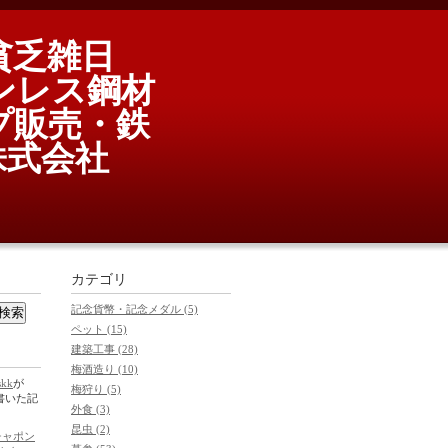
貧乏雑日
ンレス鋼材
プ販売・鉄
式会社
カテゴリ
記念貨幣・記念メダル (5)
ペット (15)
建築工事 (28)
梅酒造り (10)
skk
が
梅狩り (5)
0に書いた記
外食 (3)
昆虫 (2)
チャポン