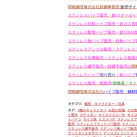
関根鋼管株式会社鉄鋼事業部
販売サイ
ステンレスパイプ販売
・
鉄(スチール)
ステンレス化粧パイプ販売
・
鉄ガス管
ステンレス配管パイプ販売
・
鉄STKM
ステンレス角パイプ販売
・
鉄角パイプ
ステンレスアングル販売
・
ステンレス
ステンレス丸棒販売
・
ステンレス板販
ステンレス継手販売
・
鉄継手販売の
関
ステンレスパイプ
切り売り
・
鉄パイプ
ステンレス販売・鉄販売
(規格表
・
サイ
関根鋼管株式会社の
パイプ販売
・
鋼材
カテゴリ
:
模型・キャラクター・玩具
タグ
:
3種のキャラクター
,
お尻の先端
,
その他
と開き
,
ガチャポン
,
キイロスズメバチ
,
キイ
トパーツ
,
サイズ表
,
スズメバチ
,
ステンレス
販売
,
ステンレスフラットバー販売
,
ステンレ
ステンレス継手販売
,
ステンレス角パイプ販売
ディスタンスを守ろう
,
ディスプレイベース
,