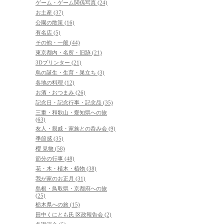
ゲーム・ゲーム関係写真 (24)
お土産 (37)
公園の散策 (16)
有名店 (5)
その他・一般 (44)
東京都内・名所・旧跡 (21)
3Dプリンター (21)
鳥の誕生・生育・巣立ち (3)
各地の料理 (12)
お酒・おつまみ (26)
記念日・記念行事・記念品 (35)
三重・和歌山・愛知県への旅
(63)
友人・親戚・家族との呑み会 (9)
季節感 (35)
櫻 見物 (58)
節分の行事 (48)
花・木・植木・植物 (38)
我が家のお正月 (31)
島根・鳥取県・京都府への旅
(25)
栃木県への旅 (15)
田中くにとも氏 区政報告会 (2)