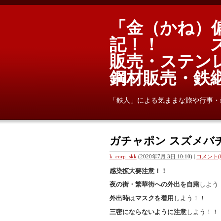
「金（かね）
記！！ ス
販売・ステン
鋼材販売・
「鉄人」による気ままな旅や行事・
ガチャポン スズメバチ
k_corp_skk
(
2020年7月 3日 10:10
)
|
コメント(0
感染拡大要注意！！
夜の街・繁華街への外出を自粛
しよう
外出時
は
マスクを着用
しよう！！
三密にならないように注意
しよう！！