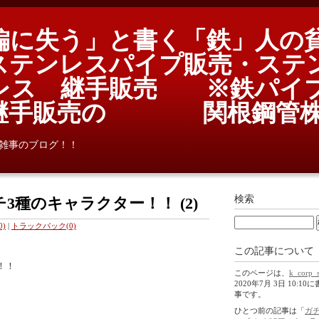
偏に失う」と書く「鉄」人の
テンレスパイプ販売・ステ
レス 継手販売 ※鉄パイ
鉄継手販売の 関根鋼管株
雑事のブログ！！
検索
3種のキャラクター！！ (2)
)
|
トラックバック(0)
この記事について
！！
このページは、
k_corp_
2020年7月 3日 10:1
事です。
ひとつ前の記事は「
ガ