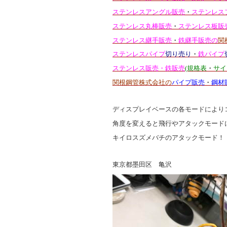
ステンレスアングル販売
・
ステンレス
ステンレス丸棒販売
・
ステンレス板販
ステンレス継手販売
・
鉄継手販売の
関
ステンレスパイプ
切り売り
・
鉄パイプ
ステンレス販売・鉄販売
(規格表
・
サイ
関根鋼管株式会社の
パイプ販売
・
鋼材
ディスプレイベースの各モードにより
角度を変えると飛行やアタックモード
キイロスズメバチのアタックモード！
東京都墨田区 亀沢