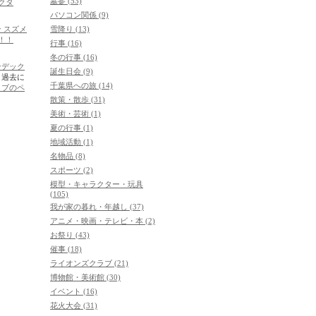
墓参 (53)
クタ
パソコン関係 (9)
 スズメ
雪降り (13)
！！
行事 (16)
冬の行事 (16)
ンデック
誕生日会 (9)
。過去に
千葉県への旅 (14)
イブのペ
散策・散歩 (31)
美術・芸術 (1)
夏の行事 (1)
地域活動 (1)
名物品 (8)
スポーツ (2)
模型・キャラクター・玩具
(105)
我が家の暮れ・年越し (37)
アニメ・映画・テレビ・本 (2)
お祭り (43)
催事 (18)
ライオンズクラブ (21)
博物館・美術館 (30)
イベント (16)
花火大会 (31)