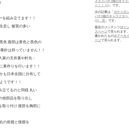
スズメバチ3種のキャラ
！
ー！！ (1)
」です。
次の記事は「
ガチャポン
バチ3種のキャラクター
ーを組み立てます！！
(3) 完
」です。
生息し 被害の多い
最近のコンテンツは
イ
スページ
で見られます
書かれたものは
アーカ
ージ
で見られます。
黒色 腹部は黄色と黒色の
は毒針は持っていません！！
人家の天井裏や軒先・
所に巣作りを行います！！
しかも日本全国に分布して
いようです！！
立てるのと同様 丸い
の他部品を取り出し
を取り付け 腹部を胸部に
左右の前翅と後翅を