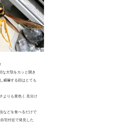
！
靭な大顎をカッと開き
出し威嚇する顔はとても
チよりも黄色く 見分け
幼虫などを食べるだけで
 自宅付近で発見した