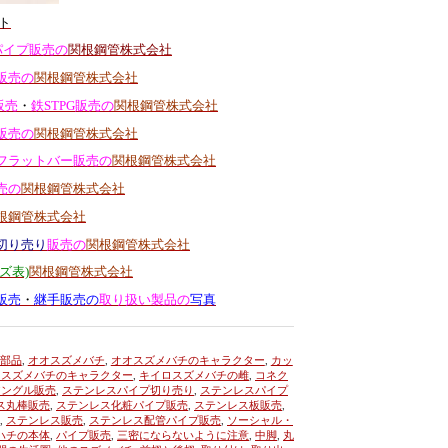
ト
パイプ販売の
関根鋼管株式会社
販売の
関根鋼管株式会社
販売
・
鉄STPG販売の
関根鋼管株式会社
販売の
関根鋼管株式会社
フラットバー販売の
関根鋼管株式会社
売の
関根鋼管株式会社
根鋼管株式会社
切り売り
販売の
関根鋼管株式会社
ズ表)
関根鋼管株式会社
販売
・
継手販売の
取り扱い製品の
写真
部品
,
オオスズメバチ
,
オオスズメバチのキャラクター
,
カッ
ロスズメバチのキャラクター
,
キイロスズメバチの雌
,
コネク
アングル販売
,
ステンレスパイプ切り売り
,
ステンレスパイプ
ス丸棒販売
,
ステンレス化粧パイプ販売
,
ステンレス板販売
,
,
ステンレス販売
,
ステンレス配管パイプ販売
,
ソーシャル・
ハチの本体
,
パイプ販売
,
三密にならないように注意
,
中脚
,
丸