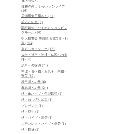
各講演会 (5)
佐和洋亮氏 シャンソンライブ
(16)
居酒屋太田屋さん (51)
親戚との会 (8)
関根鋼管・ひまわりショッピン
グモール (10)
明大校友会 墨田区地域支部・行
事 (203)
東京スカイツリー (121)
大社・神宮・神社・仏閣への参
拝 (50)
浅草への探訪 (23)
料理・食べ物・お菓子・果物・
野菜 (87)
埼玉県への旅 (6)
群馬県への旅 (24)
鉄・角パイプ・角型鋼管 (1)
鉄・ねじ切り加工 (1)
プレゼント (1)
鉄・継手 (1)
鉄・パイプ・鋼管 (1)
ステンレス・パイプ・鋼管 (1)
鉄・鋼材 (1)