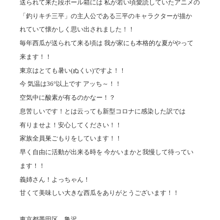
送られて来た段ボール箱には 私が若い頃愛読していたアニメの
「釣りキチ三平」の主人公である三平のキャラクターが描か
れていて懐かしく思い出されました！！
毎年西瓜が送られて来る頃は 我が家にも本格的な夏がやって
来ます！！
東京はとても暑い(ぬくい)ですよ！！
今 気温は36°以上です アッち～！！
空気中に酸素が有るのかなー！？
息苦しいです！とは云っても新型コロナに感染した訳では
有りませよ！安心してください！！
家族全員巣ごもりをしています！！
早く自由に活動が出来る時を 今かいまかと我慢して待ってい
ます！！
義姉さん！よっちゃん！
甘くて美味しい大きな西瓜をありがとうございます！！
東京都墨田区 亀沢