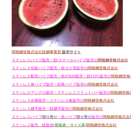
関根鋼管株式会社鉄鋼事業部
販売サイト
ステンレスパイプ販売
・
鉄(スチール)パイプ販売の
関根鋼管株式会社
ステンレス化粧パイプ販売
・
鉄ガス管販売の
関根鋼管株式会社
ステンレス配管パイプ販売
・
鉄STKM販売
・
鉄STPG販売の
関根鋼管株
ステンレス角パイプ販売
・
鉄角パイプ販売の
関根鋼管株式会社
ステンレスアングル販売
・
ステンレスフラットバー販売の
関根鋼管株
ステンレス丸棒販売
・
ステンレス板販売の
関根鋼管株式会社
ステンレス継手販売
・
鉄継手販売の
関根鋼管株式会社
ステンレスパイプ
切り売り
・
鉄パイプ
切り売り
販売の
関根鋼管株式会
ステンレス販売・鉄販売
(規格表
・
サイズ表)
関根鋼管株式会社