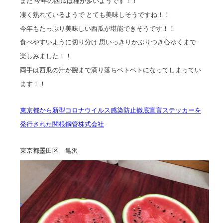
また 今年の西瓜は種が多いようです！！
凄く熟れているようで とても美味しそうですね！！
今年もたっぷり美味しい西瓜が堪能できそうです！！
食べやすいように切り分け 思いっきりかぶりつき心ゆくまで
楽しみました！！
両手は西瓜の汁が腕まで滴り落ちベトベトになってしまってい
ます！！
東京都から新型コロナウイルス感染防止徹底宣言ステッカーを
発行された関根鋼管株式会社
東京都墨田区 亀沢