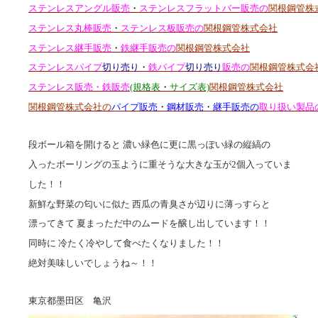
ステンレスアングル販売
・
ステンレスフラットバー販売の
関根鋼管株
ステンレス丸棒販売
・
ステンレス板販売の
関根鋼管株式会社
ステンレス継手販売
・
鉄継手販売の
関根鋼管株式会社
ステンレスパイプ
切り売り
・
鉄パイプ
切り売り
販売の
関根鋼管株式会
ステンレス販売・鉄販売
(規格表
・
サイズ表)
関根鋼管株式会社
関根鋼管株式会社の
パイプ販売
・
鋼材販売
・
継手販売の
取り扱い製品
段ボール箱を開けると 濃い緑色に更に黒っぽい緑の縦縞の
入ったボーリングの玉ように重そうな大きな玉が2個入っていま
した！！
新鮮な野菜の匂いに似た 西瓜の青臭さが辺りに薄っすらと
漂ってきて 夏まっただ中のムードを醸し出しています！！
同時に 冷たく冷やして食べたくなりました！！
絶対美味しいでしょうね～！！
東京都墨田区 亀沢