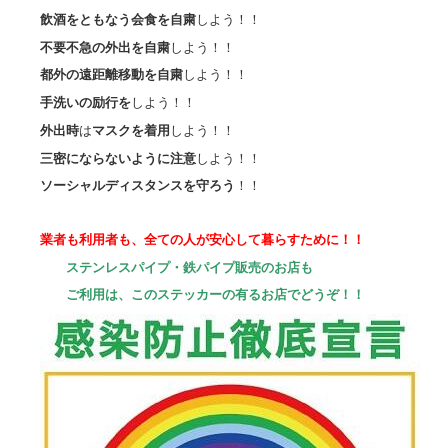
飲酒をともなう会食を自粛
しよう！！
不要不急の外出を自粛
しよう！！
都外の遠距離移動を自粛
しよう！！
手洗いの励行を
しよう！！
外出時
は
マスクを着用
しよう！！
三密にならないように注意
しよう！！
ソーシャルディスタンスを守ろう
！！
業者も利用者も、全ての人が安心して暮らすために！！
ステンレスパイプ・鉄パイプ販売のお店も
ご利用は、このステッカーの有るお店でどうぞ！！