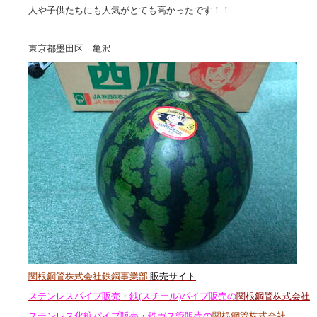
人や子供たちにも人気がとても高かったです！！
東京都墨田区 亀沢
関根鋼管株式会社鉄鋼事業部
販売サイト
ステンレスパイプ販売
・
鉄(スチール)パイプ販売の
関根鋼管株式会社
ステンレス化粧パイプ販売
・
鉄ガス管販売の
関根鋼管株式会社