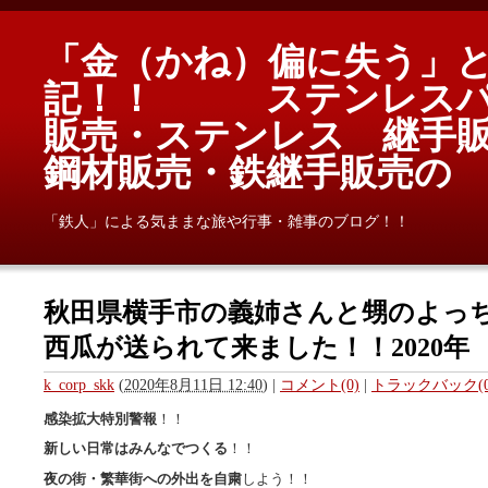
「金（かね）偏に失う」
記！！ ステンレスパ
販売・ステンレス 継手
鋼材販売・鉄継手販売
「鉄人」による気ままな旅や行事・雑事のブログ！！
秋田県横手市の義姉さんと甥のよっ
西瓜が送られて来ました！！2020年
k_corp_skk
(
2020年8月11日 12:40
)
|
コメント(0)
|
トラックバック(0
感染拡大特別警報
！！
新しい日常はみんなでつくる
！！
夜の街・繁華街への外出を自粛
しよう！！