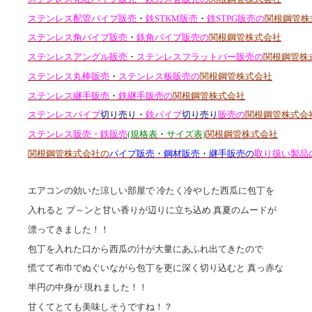
ステンレス配管パイプ販売
・
鉄STKM販売
・
鉄STPG販売の
関根鋼管株
ステンレス角パイプ販売
・
鉄角パイプ販売の
関根鋼管株式会社
ステンレスアングル販売
・
ステンレスフラットバー販売の
関根鋼管株
ステンレス丸棒販売
・
ステンレス板販売の
関根鋼管株式会社
ステンレス継手販売
・
鉄継手販売の
関根鋼管株式会社
ステンレスパイプ
切り売り
・
鉄パイプ
切り売り
販売の
関根鋼管株式会
ステンレス販売・鉄販売
(規格表
・
サイズ表)
関根鋼管株式会社
関根鋼管株式会社の
パイプ販売
・
鋼材販売
・
継手販売の
取り扱い製品
エアコンの効いた涼しい部屋で 冷たく冷やした西瓜に包丁を
入れると プ～ンと甘い香りが辺りに立ち込め 真夏のムードが
漂ってきました！！
包丁を入れた口から西瓜の汁が大量にあふれ出てきたので
慌てて布巾でぬぐいながら包丁を更に深く切り込むと 真っ赤な
半円の中身が 現れました！！
甘くてとても美味しそうですね！？