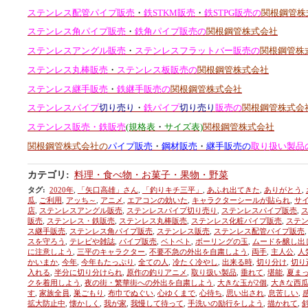
ステンレス配管パイプ販売
・
鉄STKM販売
・
鉄STPG販売の
関根鋼管株
ステンレス角パイプ販売
・
鉄角パイプ販売の
関根鋼管株式会社
ステンレスアングル販売
・
ステンレスフラットバー販売の
関根鋼管株
ステンレス丸棒販売
・
ステンレス板販売の
関根鋼管株式会社
ステンレス継手販売
・
鉄継手販売の
関根鋼管株式会社
ステンレスパイプ
切り売り
・
鉄パイプ
切り売り
販売の
関根鋼管株式会
ステンレス販売・鉄販売
(規格表
・
サイズ表)
関根鋼管株式会社
関根鋼管株式会社の
パイプ販売
・
鋼材販売
・
継手販売の
取り扱い製品
カテゴリ
:
料理・食べ物・お菓子・果物・野菜
タグ
:
2020年
,
「矢口高雄」さん
,
「釣りキチ三平」
,
あふれ出てきた
,
ありがとう
,
瓜
,
ご利用
,
アッち～
,
アニメ
,
エアコンの効いた
,
キャラクターシールが貼られ
,
サ
店
,
ステンレスアングル販売
,
ステンレスパイプ切り売り
,
ステンレスパイプ販売
,
販売
,
ステンレス・鉄販売
,
ステンレス丸棒販売
,
ステンレス化粧パイプ販売
,
ステ
ス継手販売
,
ステンレス角パイプ販売
,
ステンレス販売
,
ステンレス配管パイプ販売
,
スを守ろう
,
テレビや雑誌
,
パイプ販売
,
ベトベト
,
ボーリングの玉
,
ムードを醸し出
に注意しよう
,
三平のキャラクター
,
不要不急の外出を自粛しよう
,
両手
,
主人公
,
人
かいまか
,
今年
,
今年もたっぷり
,
全ての人
,
冷たく冷やし
,
出来る時
,
切り分け
,
切り
入れる
,
半分に切り分けられ
,
原作の釣りアニメ
,
取り扱い製品
,
垂れて
,
堪能
,
夏ま
クを着用しよう
,
夜の街・繁華街への外出を自粛しよう
,
大きな玉が2個
,
大きな西
す
,
家族全員
,
巣ごもり
,
布巾でぬぐい
,
心ゆくまで
,
心待ち
,
思い出され
,
息苦しい
,
拡大防止中
,
懐かしく
,
我が家
,
我慢して待って
,
手洗いの励行をしよう
,
描かれて
,