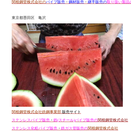
関根鋼管株式会社の
パイプ販売
・
鋼材販売
・
継手販売の
取り扱い製品
東京都墨田区 亀沢
関根鋼管株式会社鉄鋼事業部
販売サイト
ステンレスパイプ販売
・
鉄(スチール)パイプ販売の
関根鋼管株式会社
ステンレス化粧パイプ販売
・
鉄ガス管販売の
関根鋼管株式会社