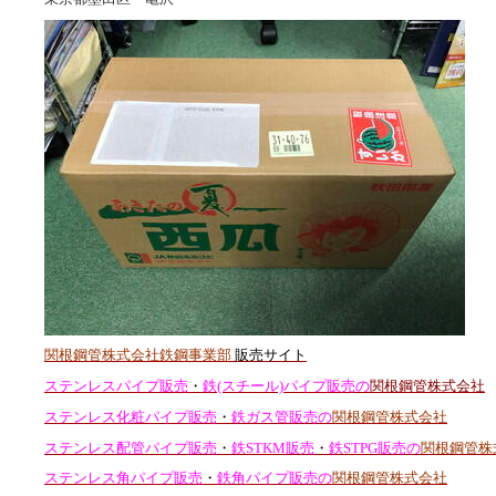
関根鋼管株式会社鉄鋼事業部
販売サイト
ステンレスパイプ販売
・
鉄(スチール)パイプ販売の
関根鋼管株式会社
ステンレス化粧パイプ販売
・
鉄ガス管販売の
関根鋼管株式会社
ステンレス配管パイプ販売
・
鉄STKM販売
・
鉄STPG販売の
関根鋼管株
ステンレス角パイプ販売
・
鉄角パイプ販売の
関根鋼管株式会社