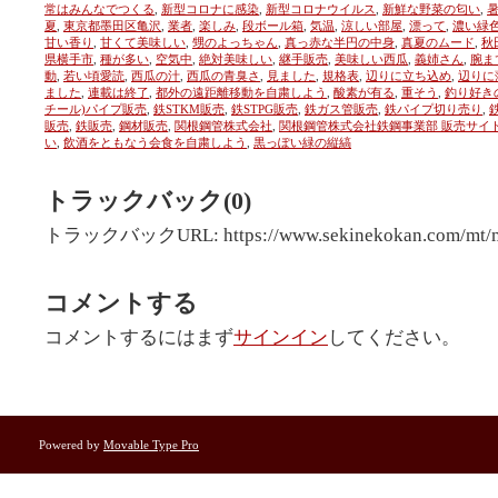
常はみんなでつくる
,
新型コロナに感染
,
新型コロナウイルス
,
新鮮な野菜の匂い
,
暑
夏
,
東京都墨田区亀沢
,
業者
,
楽しみ
,
段ボール箱
,
気温
,
涼しい部屋
,
漂って
,
濃い緑
甘い香り
,
甘くて美味しい
,
甥のよっちゃん
,
真っ赤な半円の中身
,
真夏のムード
,
秋
県横手市
,
種が多い
,
空気中
,
絶対美味しい
,
継手販売
,
美味しい西瓜
,
義姉さん
,
腕ま
動
,
若い頃愛読
,
西瓜の汁
,
西瓜の青臭さ
,
見ました
,
規格表
,
辺りに立ち込め
,
辺りに
ました
,
連載は終了
,
都外の遠距離移動を自粛しよう
,
酸素が有る
,
重そう
,
釣り好き
チール)パイプ販売
,
鉄STKM販売
,
鉄STPG販売
,
鉄ガス管販売
,
鉄パイプ切り売り
,
販売
,
鉄販売
,
鋼材販売
,
関根鋼管株式会社
,
関根鋼管株式会社鉄鋼事業部 販売サイ
い
,
飲酒をともなう会食を自粛しよう
,
黒っぽい緑の縦縞
トラックバック(0)
トラックバックURL: https://www.sekinekokan.com/mt/mt
コメントする
コメントするにはまず
サインイン
してください。
Powered by
Movable Type Pro