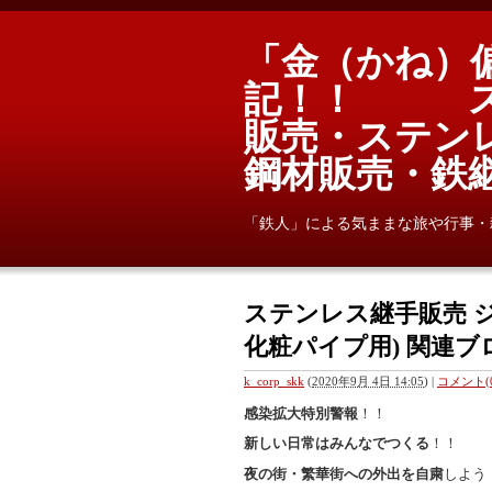
「金（かね）
記！！ ス
販売・ステン
鋼材販売・
「鉄人」による気ままな旅や行事・
ステンレス継手販売 
化粧パイプ用) 関連ブロ
k_corp_skk
(
2020年9月 4日 14:05
)
|
コメント(0
感染拡大特別警報
！！
新しい日常はみんなでつくる
！！
夜の街・繁華街への外出を自粛
しよう