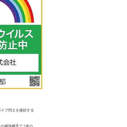
パイプ同士を接続する
の補強継手で 2本の