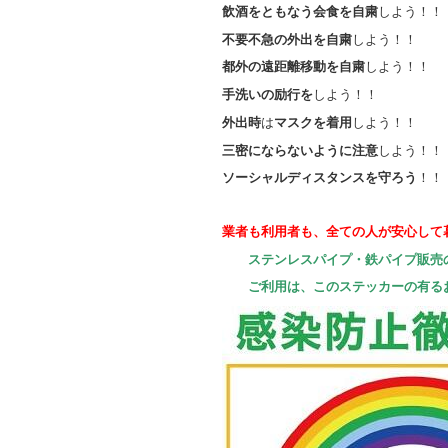
飲酒をともなう会食を自粛
しよう！！
不要不急の外出を自粛
しよう！！
都外の遠距離移動を自粛
しよう！！
手洗いの励行を
しよう！！
外出時
は
マスクを着用
しよう！！
三密にならないように注意
しよう！！
ソーシャルディスタンスを守ろう
！！
業者も利用者も、全ての人が安心して
ステンレスパイプ・鉄パイプ販売
ご利用は、このステッカーの有る