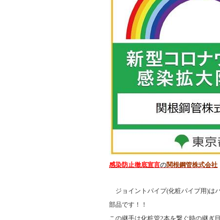
感染防止徹底宣言
の
関根鋼管株式会社
ジョイントパイプ(化粧パイプ用)は
部品です！！
この継手は化粧管2本を繋ぐ時の継ぎ目