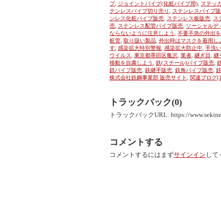
プ
,
ジョイントパイプ(化粧パイプ用)
,
ステッ
テンレスパイプ切り売り
,
ステンレスパイプ販
ンレス化粧パイプ販売
,
ステンレス板販売
,
ス
売
,
ステンレス配管パイプ販売
,
ソーシャルデ
ならないように注意しよう
,
不要不急の外出を
粧管
,
取り扱い製品
,
外出時はマスクを着用し
す
,
感染拡大特別警報
,
感染拡大防止中
,
手洗
ウイルス
,
東京都墨田区亀沢
,
業者
,
継ぎ目
,
継
移動を自粛しよう
,
鉄(スチール)パイプ販売
,
鉄パイプ販売
,
鉄継手販売
,
鉄角パイプ販売
,
株式会社鉄鋼事業部 販売サイト
,
関連ブログ(1
トラックバック(0)
トラックバックURL: https://www.sekinekok
コメントする
コメントするにはまず
サインイン
して