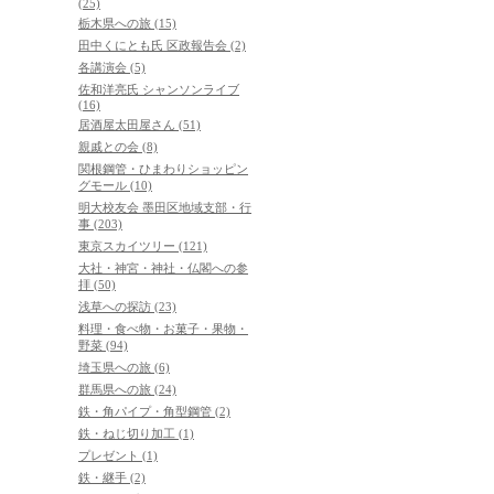
(25)
栃木県への旅 (15)
田中くにとも氏 区政報告会 (2)
各講演会 (5)
佐和洋亮氏 シャンソンライブ
(16)
居酒屋太田屋さん (51)
親戚との会 (8)
関根鋼管・ひまわりショッピン
グモール (10)
明大校友会 墨田区地域支部・行
事 (203)
東京スカイツリー (121)
大社・神宮・神社・仏閣への参
拝 (50)
浅草への探訪 (23)
料理・食べ物・お菓子・果物・
野菜 (94)
埼玉県への旅 (6)
群馬県への旅 (24)
鉄・角パイプ・角型鋼管 (2)
鉄・ねじ切り加工 (1)
プレゼント (1)
鉄・継手 (2)