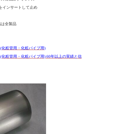
をインサートして止め
肌は全製品
(化粧管用・化粧パイプ用)
 (化粧管用・化粧パイプ用)
60年以上の実績と信