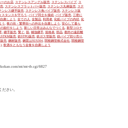
カーのお店
,
ステンレスアングル販売
,
ステンレスパイプ
,
ス
売
,
ステンレスフラットバー販売
,
ステンレス丸棒販売
,
ステ
テンレス継手販売
,
ステンレス角パイプ販売
,
ステンレス販
ィスタンスを守ろう
,
パイプ同士を接続
,
パイプ販売
,
三密に
自粛しよう
,
全ての人
,
全製品
,
利用者
,
化粧パイプの内径
,
化
よう
,
夜の街・繁華街への外出を自粛しよう
,
安心して暮ら
いの励行をしよう
,
新しい日常はみんなでつくる
,
新型コロナ
手
,
継手販売
,
繋ぐ
,
肌
,
補強継手
,
規格表
,
部品
,
都外の遠距離
鉄STKM販売
,
鉄STPG販売
,
鉄ガス管販売
,
鉄パイプ切り売り
,
鉄販売
,
鋼材販売
,
鋼質はSUS304
,
関根鋼管株式会社
,
関根鋼管
)
,
飲酒をともなう会食を自粛しよう
an.com/mt/mt-tb.cgi/6827
ください。