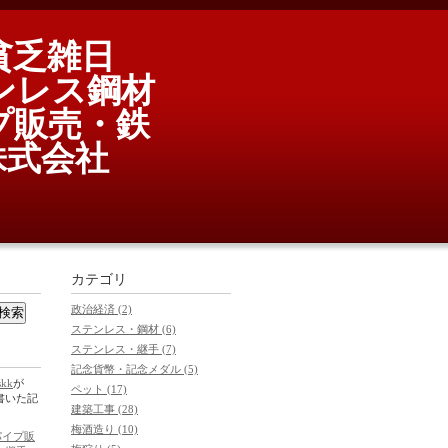
貧乏雑日
ンレス鋼材
プ販売・鉄
式会社
カテゴリ
政治経済 (2)
ステンレス・鋼材 (6)
ステンレス・継手 (7)
記念貨幣・記念メダル (5)
skk
が
ペット (17)
5に書いた記
建築工事 (28)
梅酒造り (10)
パイプ販