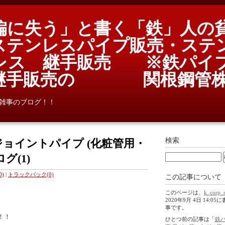
偏に失う」と書く「鉄」人の
テンレスパイプ販売・ステ
レス 継手販売 ※鉄パイ
鉄継手販売の 関根鋼管株
雑事のブログ！！
検索
ジョイントパイプ (化粧管用・
グ(1)
)
|
トラックバック(0)
この記事について
このページは、
k_corp_
2020年9月 4日 14:0
事です。
！！
ひとつ前の記事は「
鉄