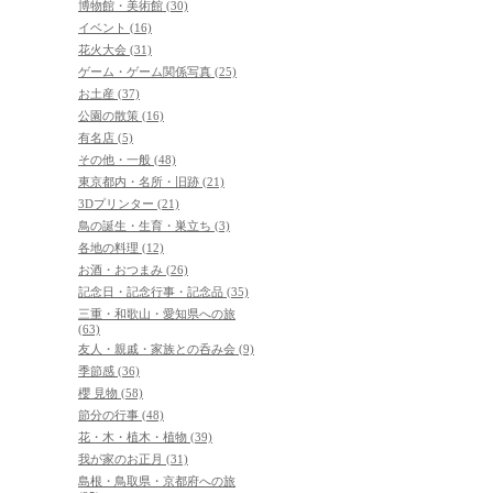
博物館・美術館 (30)
イベント (16)
花火大会 (31)
ゲーム・ゲーム関係写真 (25)
お土産 (37)
公園の散策 (16)
有名店 (5)
その他・一般 (48)
東京都内・名所・旧跡 (21)
3Dプリンター (21)
鳥の誕生・生育・巣立ち (3)
各地の料理 (12)
お酒・おつまみ (26)
記念日・記念行事・記念品 (35)
三重・和歌山・愛知県への旅
(63)
友人・親戚・家族との呑み会 (9)
季節感 (36)
櫻 見物 (58)
節分の行事 (48)
花・木・植木・植物 (39)
我が家のお正月 (31)
島根・鳥取県・京都府への旅