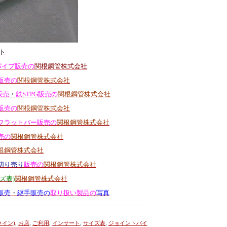
ト
パイプ販売の
関根鋼管株式会社
販売の
関根鋼管株式会社
販売
・
鉄STPG販売の
関根鋼管株式会社
販売の
関根鋼管株式会社
フラットバー販売の
関根鋼管株式会社
売の
関根鋼管株式会社
根鋼管株式会社
切り売り
販売の
関根鋼管株式会社
ズ表)
関根鋼管株式会社
販売
・
継手販売の
取り扱い製品の
写真
ライン)
,
お店
,
ご利用
,
インサート
,
サイズ表
,
ジョイントパイ