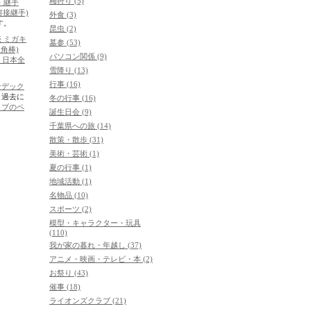
梅狩り (5)
・継手
溶接継手)
外食 (3)
す。
昆虫 (2)
 ミガキ
墓参 (53)
四角棒)
パソコン関係 (9)
・日本全
雪降り (13)
行事 (16)
ンデック
。過去に
冬の行事 (16)
イブのペ
誕生日会 (9)
千葉県への旅 (14)
散策・散歩 (31)
美術・芸術 (1)
夏の行事 (1)
地域活動 (1)
名物品 (10)
スポーツ (2)
模型・キャラクター・玩具
(110)
我が家の暮れ・年越し (37)
アニメ・映画・テレビ・本 (2)
お祭り (43)
催事 (18)
ライオンズクラブ (21)