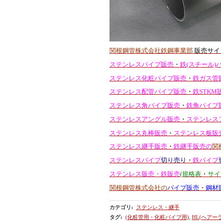
関根鋼管株式会社鉄鋼事業部
販売サイ
ステンレスパイプ販売
・
鉄(スチール)
ステンレス化粧パイプ販売
・
鉄ガス管
ステンレス配管パイプ販売
・
鉄STKM
ステンレス角パイプ販売
・
鉄角パイプ
ステンレスアングル販売
・
ステンレス
ステンレス丸棒販売
・
ステンレス板販
ステンレス継手販売
・
鉄継手販売の
関
ステンレスパイプ
切り売り
・
鉄パイプ
ステンレス販売・鉄販売
(規格表
・
サイ
関根鋼管株式会社の
パイプ販売
・
鋼材
カテゴリ
:
ステンレス・継手
タグ
:
(化粧管用・化粧パイプ用)
,
HL(ヘアー