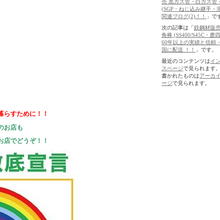
売 黒ガス管・白ガス管
(SGP・ねじ込み継手・
関連ブログ(2)！！
」で
次の記事は「
鉄鋼材販売
角棒 (SS400/S45C・磨
60年以上の実績と信頼
国に配送 ！！
」です。
最近のコンテンツは
イ
スページ
で見られます
書かれたものは
アーカ
ージ
で見られます。
暮らすために！！
のお店も
お店でどうぞ！！